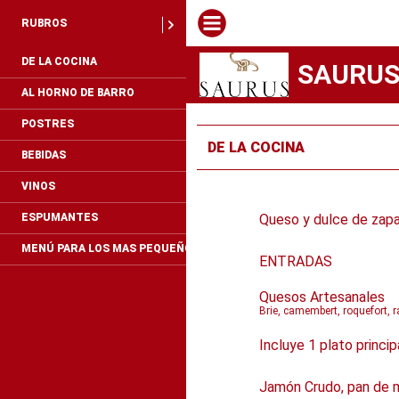
RUBROS
DE LA COCINA
SAURUS 
AL HORNO DE BARRO
POSTRES
DE LA COCINA
BEBIDAS
VINOS
Queso y dulce de zapa
ESPUMANTES
MENÚ PARA LOS MAS PEQUEÑOS
ENTRADAS
Quesos Artesanales
Brie, camembert, roquefort, 
Incluye 1 plato princi
Jamón Crudo, pan de m