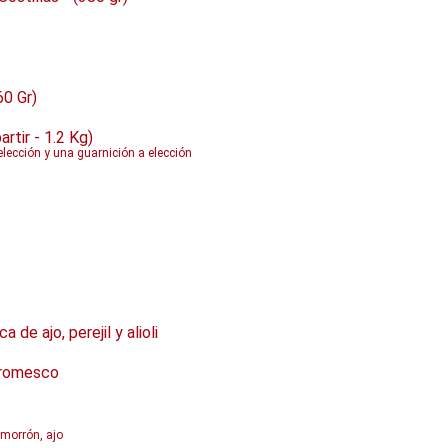
60 Gr)
tir - 1.2 Kg)
 elección y una guarnición a elección
de ajo, perejil y alioli
 romesco
, morrón, ajo