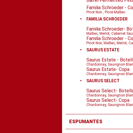
Barrel Fermented Pino
Familia Schroeder - C
Pinot Noir , Pinot-Malbec
FAMILIA SCHROEDER
Familia Schroeder- Bo
Malbec, Merlot, Cabernet Sa
Familia Schroeder - C
Pinot Noir, Malbec, Merlot, 
SAURUS ESTATE
Saurus Estate - Botel
Chardonnay, Sauvignon Blanc
Saurus Estate- Copa
Chardonnay, Sauvignon Blanc
SAURUS SELECT
Saurus Select- Botell
Chardonnay, Sauvignon Blanc
Saurus Select- Copa
Chardonnay, Sauvignon Blanc
ESPUMANTES