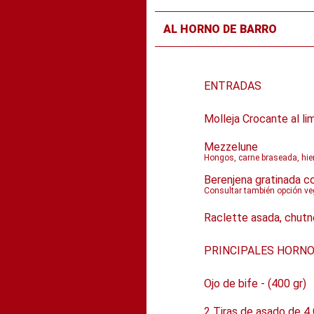
AL HORNO DE BARRO
ENTRADAS
Molleja Crocante al li
Mezzelune
Hongos, carne braseada, hie
Berenjena gratinada co
Consultar también opción v
Raclette asada, chutn
PRINCIPALES HORNO
Ojo de bife - (400 gr)
2 Tiras de asado de 4 C