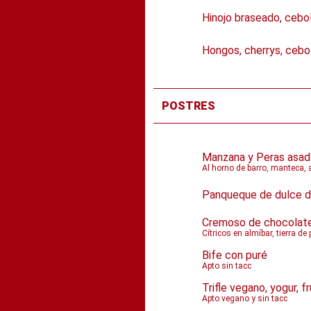
Hinojo braseado, cebol
Hongos, cherrys, cebo
POSTRES
Manzana y Peras asad
Al horno de barro, manteca, 
Panqueque de dulce 
Cremoso de chocolat
Cítricos en almíbar, tierra d
Bife con puré
Apto sin tacc
Trifle vegano, yogur, 
Apto vegano y sin tacc