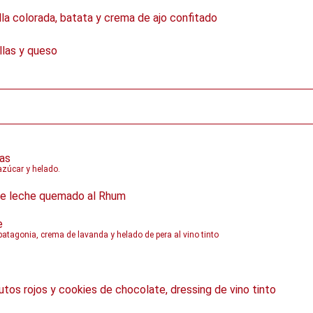
la colorada, batata y crema de ajo confitado
llas y queso
as
azúcar y helado.
de leche quemado al Rhum
e
e patagonia, crema de lavanda y helado de pera al vino tinto
frutos rojos y cookies de chocolate, dressing de vino tinto